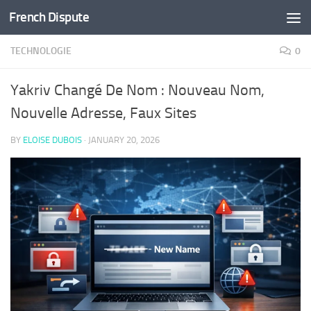
French Dispute
Skip to content
TECHNOLOGIE
0
Yakriv Changé De Nom : Nouveau Nom,
Nouvelle Adresse, Faux Sites
BY
ELOISE DUBOIS
·
JANUARY 20, 2026