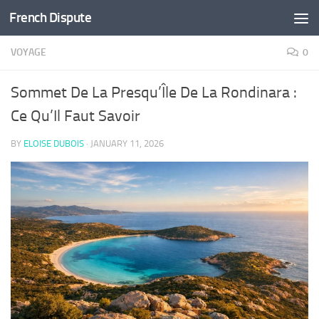
French Dispute
Skip to content
VOYAGE
0
Sommet De La Presqu’Île De La Rondinara :
Ce Qu’Il Faut Savoir
BY
ELOISE DUBOIS
·
JANUARY 11, 2026