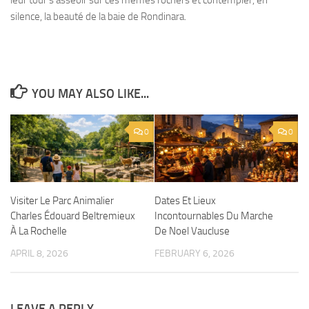
silence, la beauté de la baie de Rondinara.
YOU MAY ALSO LIKE...
0
0
Visiter Le Parc Animalier
Dates Et Lieux
Charles Édouard Beltremieux
Incontournables Du Marche
À La Rochelle
De Noel Vaucluse
APRIL 8, 2026
FEBRUARY 6, 2026
LEAVE A REPLY