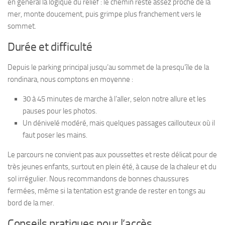
en général la logique du relief : le chemin reste assez proche de la
mer, monte doucement, puis grimpe plus franchement vers le
sommet.
Durée et difficulté
Depuis le parking principal jusqu’au sommet de la presqu’île de la
rondinara, nous comptons en moyenne :
30 à 45 minutes de marche à l’aller, selon notre allure et les
pauses pour les photos.
Un dénivelé modéré, mais quelques passages caillouteux où il
faut poser les mains.
Le parcours ne convient pas aux poussettes et reste délicat pour de
très jeunes enfants, surtout en plein été, à cause de la chaleur et du
sol irrégulier. Nous recommandons de bonnes chaussures
fermées, même si la tentation est grande de rester en tongs au
bord de la mer.
Conseils pratiques pour l’accès