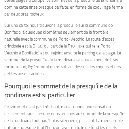
belles plages d’Europe. Le sommet de la presqu’île de la rondinara
domine cette anse presque parfaite, en forme de coquillage fermé
par deux bras rocheux.
Sur une carte, nous trouvons la presqu’île sur la commune de
Bonifacio, à quelques kilomètres seulement de la frontière
naturelle avec la commune de Porto-Vecchio. La route d’accès
principale est la D158, qui part de la T10 (l’axe qui relie Porto-
Vecchio à Bonifacio) et qui rejoint ensuite le parking de la plage. Le
sommet de la presqu’île de la rondinara se situe au bout du bras
rocheux sud, légèrement en retrait, au-dessus des criques et des
petites anses cachées.
Pourquoi le sommet de la presqu’île de la
rondinara est si particulier
Ce sommet n’est pas très haut, mais il donne une sensation
d’isolement rare. Lorsque nous arrivons au sommet de la presqu’île
de la rondinara, tout paraît plus silencieux, plus lent. La mer semble
entourer presque tout l’horizon, avec en toile de fond les reliefs