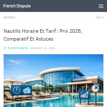
French Dispute
Skip to content
VOYAGE
0
Nautilis Horaire Et Tarif : Prix 2026,
Comparatif Et Astuces
BY
ELOISE DUBOIS
·
JANUARY 22, 2026