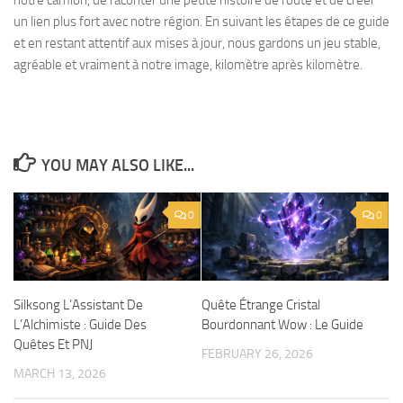
un lien plus fort avec notre région. En suivant les étapes de ce guide
et en restant attentif aux mises à jour, nous gardons un jeu stable,
agréable et vraiment à notre image, kilomètre après kilomètre.
YOU MAY ALSO LIKE...
0
0
Silksong L’Assistant De
Quête Étrange Cristal
L’Alchimiste : Guide Des
Bourdonnant Wow : Le Guide
Quêtes Et PNJ
FEBRUARY 26, 2026
MARCH 13, 2026