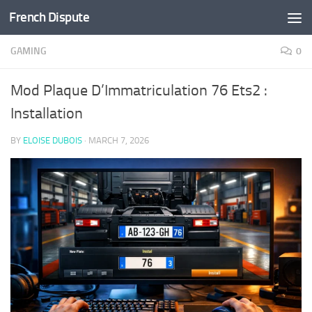
French Dispute
Skip to content
GAMING
0
Mod Plaque D’Immatriculation 76 Ets2 :
Installation
BY
ELOISE DUBOIS
·
MARCH 7, 2026