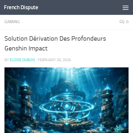
French Dispute
Skip to content
GAMING
0
Solution Dérivation Des Profondeurs
Genshin Impact
BY
ELOISE DUBOIS
·
FEBRUARY 26, 2026