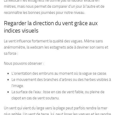
La webcam les estagnets ne donne pas la hauteur exacte en
mètres, mais nous permet de comparer d’un jour à l’autre et de
reconnaître les bonnes journées pour notre niveau.
Regarder la direction du vent grâce aux
indices visuels
Le vent influence fortement la qualité des vagues. Même sans
anémomètre, la webcam les estagnets aide à deviner son sens et
sa force :
Nous pouvons observer :
L’orientation des embruns au moment où la vague se casse.
Le mouvement des branches d’arbres ou des herbes visibles à
l’image.
La surface de l’eau : lisse en cas de vent faible, ou pleine de
clapot en cas de vent soutenu.
Un vent qui vient du large vers la plage peut parfois rendre la mer
plus agitée. Un vent de terre, lui, peut lisser les vagues et les rendre