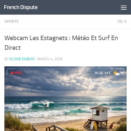
French Dispute
Skip to content
SPORTS
0
Webcam Les Estagnets : Météo Et Surf En
Direct
BY
ELOISE DUBOIS
·
MARCH 4, 2026