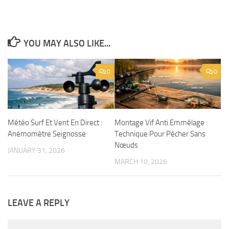
YOU MAY ALSO LIKE...
0
0
Météo Surf Et Vent En Direct :
Montage Vif Anti Emmêlage :
Anémomètre Seignosse
Technique Pour Pêcher Sans
Nœuds
JANUARY 31, 2026
MARCH 10, 2026
LEAVE A REPLY