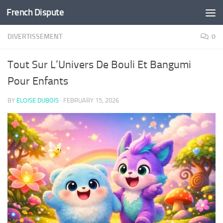
French Dispute
Skip to content
DIVERTISSEMENT
0
Tout Sur L’Univers De Bouli Et Bangumi
Pour Enfants
BY
ELOISE DUBOIS
·
FEBRUARY 15, 2026