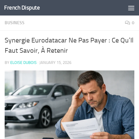
French Dispute
Skip to content
BUSINESS
0
Synergie Eurodatacar Ne Pas Payer : Ce Qu’Il
Faut Savoir, À Retenir
BY
ELOISE DUBOIS
·
JANUARY 15, 2026