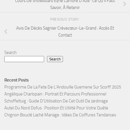
Cours De Snowboard Eyne Cambre D Aze : Ce Qu’Il Faut
Savoir, À Retenir
PREVIOUS STORY
Avis De Décès Sagnier Crèvecœur-Le-Grand : Accès Et
Contact
Search
Search
Recent Posts
Programme De La Fete De L’Andouille Guemene Sur Scorff 2025
Angélique Charlopain : Portrait Et Parcours Professionnel
Schoffeltuig : Guide D’Utilisation De Cet Outil De Jardinage
Autel Du Nord Dofus : Position Et Utilité Pour Votre Quête
Chignon Bouclé Laché Mariage : Idées De Coiffures Tendances