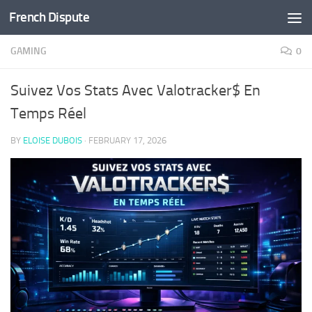
French Dispute
Skip to content
GAMING
0
Suivez Vos Stats Avec Valotracker$ En
Temps Réel
BY
ELOISE DUBOIS
·
FEBRUARY 17, 2026