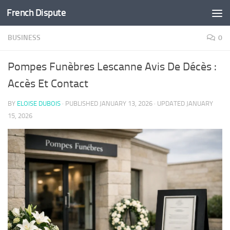
French Dispute
Skip to content
BUSINESS
0
Pompes Funèbres Lescanne Avis De Décès :
Accès Et Contact
BY
ELOISE DUBOIS
· PUBLISHED
JANUARY 13, 2026
· UPDATED
JANUARY
15, 2026