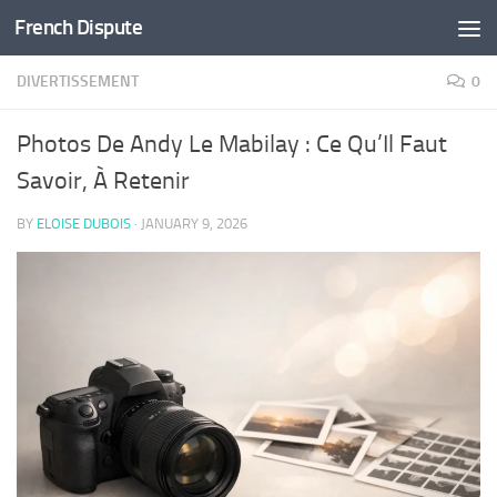
French Dispute
Skip to content
DIVERTISSEMENT
0
Photos De Andy Le Mabilay : Ce Qu’Il Faut
Savoir, À Retenir
BY
ELOISE DUBOIS
·
JANUARY 9, 2026