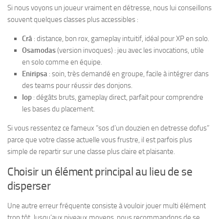
Si nous voyons un joueur vraiment en détresse, nous lui conseillons
souvent quelques classes plus accessibles :
Crâ
: distance, bon rox, gameplay intuitif, idéal pour XP en solo.
Osamodas
(version invoques) : jeu avec les invocations, utile
en solo comme en équipe.
Eniripsa
: soin, très demandé en groupe, facile à intégrer dans
des teams pour réussir des donjons.
Iop
: dégâts bruts, gameplay direct, parfait pour comprendre
les bases du placement.
Si vous ressentez ce fameux “sos d’un douzien en detresse dofus”
parce que votre classe actuelle vous frustre, il est parfois plus
simple de repartir sur une classe plus claire et plaisante.
Choisir un élément principal au lieu de se
disperser
Une autre erreur fréquente consiste à vouloir jouer multi élément
trop tôt. Jusqu’aux niveaux moyens, nous recommandons de se