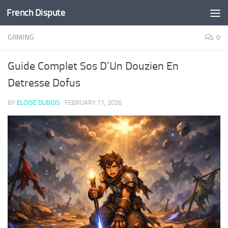
French Dispute
Skip to content
GAMING
0
Guide Complet Sos D’Un Douzien En
Detresse Dofus
BY
ELOISE DUBOIS
·
FEBRUARY 11, 2026