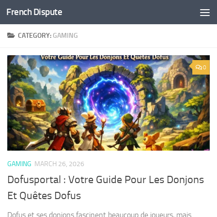
French Dispute
Skip to content
CATEGORY:
GAMING
0
GAMING
MARCH 26, 2026
Dofusportal : Votre Guide Pour Les Donjons
Et Quêtes Dofus
Dofus et ses donjons fascinent beaucoup de joueurs, mais