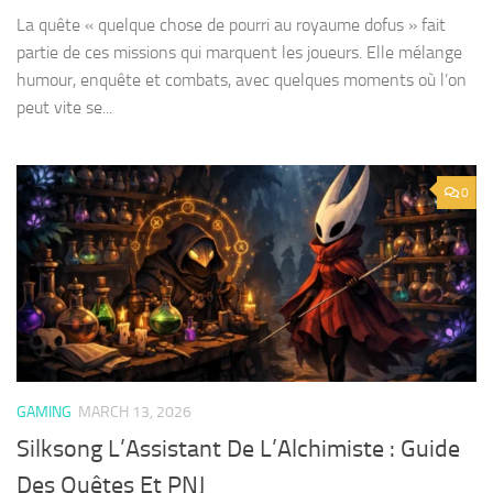
La quête « quelque chose de pourri au royaume dofus » fait
partie de ces missions qui marquent les joueurs. Elle mélange
humour, enquête et combats, avec quelques moments où l’on
peut vite se...
0
GAMING
MARCH 13, 2026
Silksong L’Assistant De L’Alchimiste : Guide
Des Quêtes Et PNJ