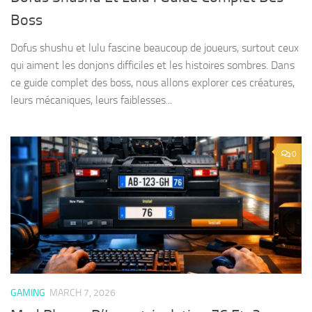
Boss
Dofus shushu et lulu fascine beaucoup de joueurs, surtout ceux
qui aiment les donjons difficiles et les histoires sombres. Dans
ce guide complet des boss, nous allons explorer ces créatures,
leurs mécaniques, leurs faiblesses...
0
GAMING
MARCH 7, 2026