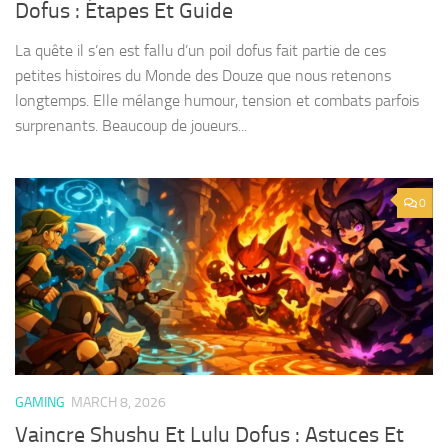
Dofus : Étapes Et Guide
La quête il s’en est fallu d’un poil dofus fait partie de ces
petites histoires du Monde des Douze que nous retenons
longtemps. Elle mélange humour, tension et combats parfois
surprenants. Beaucoup de joueurs...
0
GAMING
MARCH 8, 2026
Vaincre Shushu Et Lulu Dofus : Astuces Et