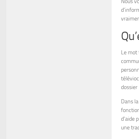
Nous vo
d’infor
vraiment
Qu’
Le mot 
communi
personn
télévio
dossier
Dans la 
fonctio
d’aide p
une trac