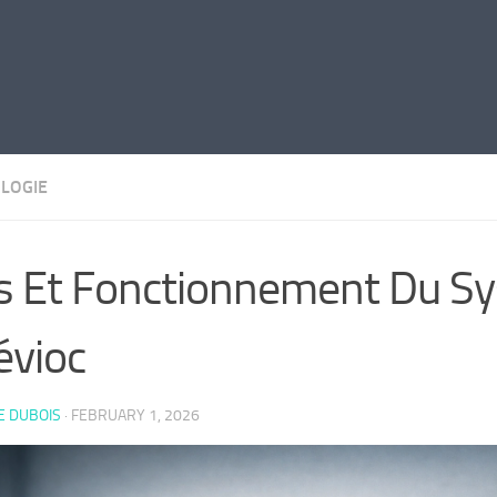
LOGIE
s Et Fonctionnement Du S
évioc
E DUBOIS
·
FEBRUARY 1, 2026