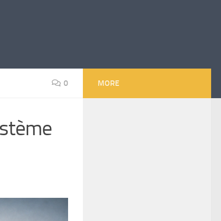
0
MORE
ystème