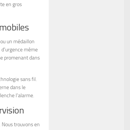
xte en gros
 mobiles
t ou un médaillon
pel d’urgence même
n se promenant dans
chnologie sans fil.
erne dans le
lenche l’alarme.
rvision
l. Nous trouvons en