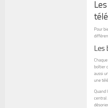
Les
tél
Pour bie
différe
Les 
Chaque 
boîtier
aussi un
une tél
Quand l
central
désorien