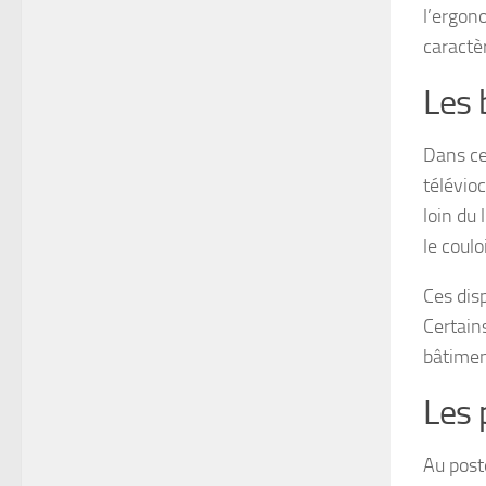
l’ergon
caractè
Les 
Dans ce
télévio
loin du
le couloi
Ces disp
Certain
bâtimen
Les 
Au post