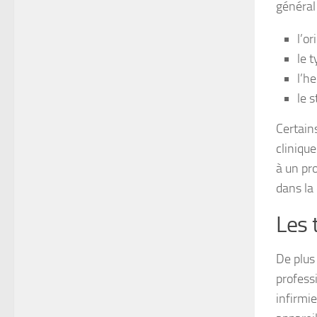
général 
l’or
le 
l’h
le 
Certain
cliniqu
à un pr
dans la
Les 
De plus
profess
infirmie