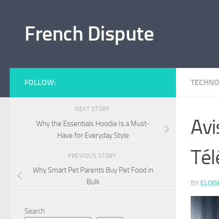
Skip to content
French Dispute
FOLLOW:
TECHNO
NEXT STORY
Avi
Why the Essentials Hoodie Is a Must-
Have for Everyday Style
Tél
PREVIOUS STORY
Why Smart Pet Parents Buy Pet Food in
Bulk
BY
ELOIS
Search