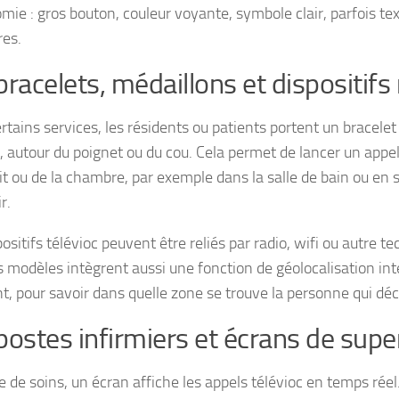
omie : gros bouton, couleur voyante, symbole clair, parfois te
res.
bracelets, médaillons et dispositifs
rtains services, les résidents ou patients portent un bracele
c, autour du poignet ou du cou. Cela permet de lancer un ap
 lit ou de la chambre, par exemple dans la salle de bain ou e
r.
ositifs télévioc peuvent être reliés par radio, wifi ou autre te
s modèles intègrent aussi une fonction de géolocalisation int
t, pour savoir dans quelle zone se trouve la personne qui déc
postes infirmiers et écrans de supe
e de soins, un écran affiche les appels télévioc en temps rée