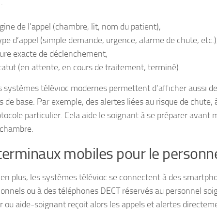
:
igine de l’appel (chambre, lit, nom du patient),
type d’appel (simple demande, urgence, alarme de chute, etc.)
eure exacte de déclenchement,
statut (en attente, en cours de traitement, terminé).
s systèmes télévioc modernes permettent d’afficher aussi d
es de base. Par exemple, des alertes liées au risque de chute,
otocole particulier. Cela aide le soignant à se préparer avant
 chambre.
terminaux mobiles pour le personn
 en plus, les systèmes télévioc se connectent à des smartph
ionnels ou à des téléphones DECT réservés au personnel soi
r ou aide-soignant reçoit alors les appels et alertes directem