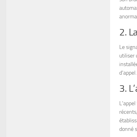
automat
anorma
2. L
Le signa
utiliser
installé
d’appel.
3. L
L’appel 
récents
établis
donné s