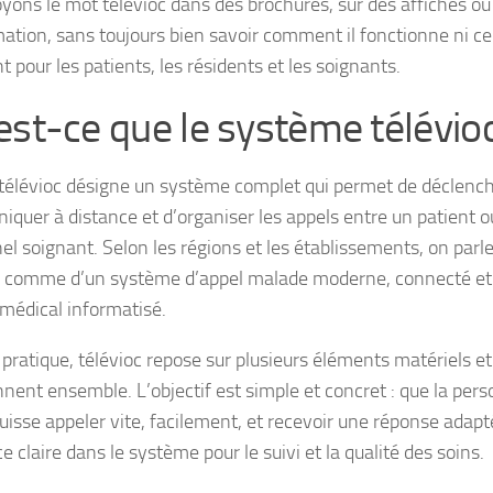
yons le mot télévioc dans des brochures, sur des affiches o
mation, sans toujours bien savoir comment il fonctionne ni ce
 pour les patients, les résidents et les soignants.
est-ce que le système télévioc
télévioc désigne un système complet qui permet de déclench
quer à distance et d’organiser les appels entre un patient ou
el soignant. Selon les régions et les établissements, on parle
c comme d’un système d’appel malade moderne, connecté et 
 médical informatisé.
pratique, télévioc repose sur plusieurs éléments matériels et 
nnent ensemble. L’objectif est simple et concret : que la per
uisse appeler vite, facilement, et recevoir une réponse adapt
e claire dans le système pour le suivi et la qualité des soins.