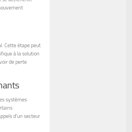
 mouvement
al. Cette étape peut
ifique à la solution
avoir de perte
gnants
 les systèmes
rtains
appels d’un secteur