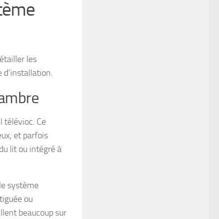
stème
tailler les
d’installation.
hambre
 télévioc. Ce
ux, et parfois
u lit ou intégré à
 le système
tiguée ou
illent beaucoup sur