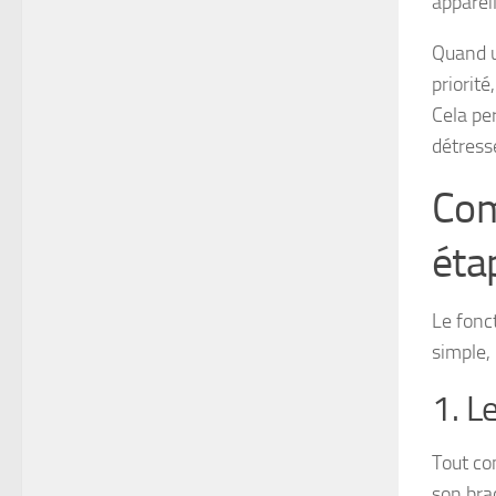
appareil
Quand un
priorit
Cela pe
détress
Com
éta
Le fonc
simple,
1. L
Tout co
son brac