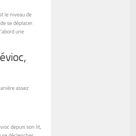
est le niveau de
de se déplacer.
d’abord une
évioc,
manière assez
ioc depuis son lit,
si se déclencher