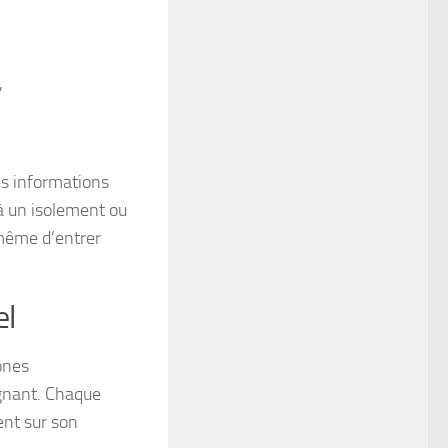
,
es informations
 à un isolement ou
 même d’entrer
el
ones
gnant. Chaque
ent sur son