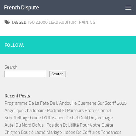
French Dispute
Skip to content
TAGGED:
ISO 22000 LEAD AUDITOR TRAINING
FOLLOW:
Search
Search
Recent Posts
Programme De La Fete De L’Andouille Guemene Sur Scorff 2025
Angélique Charlopain : Portrait Et Parcours Professionnel
Schoffeltuig : Guide D’Utilisation De Cet Outil De Jardinage
Autel Du Nord Dofus : Position Et Utilité Pour Votre Quête
Chignon Bouclé Laché Mariage : Idées De Coiffures Tendances