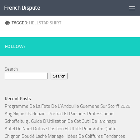
French Dispute
Skip to content
TAGGED:
HELLSTAR SHIRT
FOLLOW:
Search
Search
Recent Posts
Programme De La Fete De L’Andouille Guemene Sur Scorff 2025
Angélique Charlopain : Portrait Et Parcours Professionnel
Schoffeltuig : Guide D’Utilisation De Cet Outil De Jardinage
Autel Du Nord Dofus : Position Et Utilité Pour Votre Quête
Chignon Bouclé Laché Mariage : Idées De Coiffures Tendances