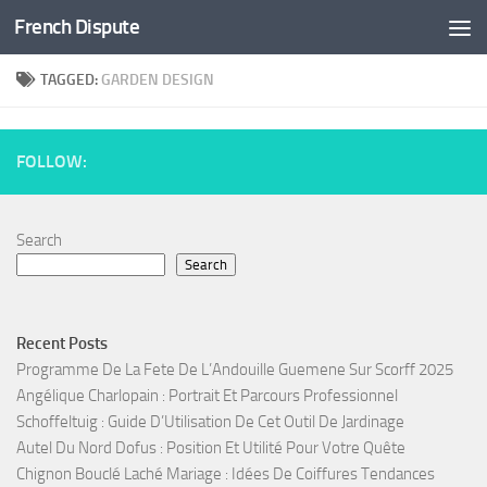
French Dispute
Skip to content
TAGGED:
GARDEN DESIGN
FOLLOW:
Search
Search
Recent Posts
Programme De La Fete De L’Andouille Guemene Sur Scorff 2025
Angélique Charlopain : Portrait Et Parcours Professionnel
Schoffeltuig : Guide D’Utilisation De Cet Outil De Jardinage
Autel Du Nord Dofus : Position Et Utilité Pour Votre Quête
Chignon Bouclé Laché Mariage : Idées De Coiffures Tendances