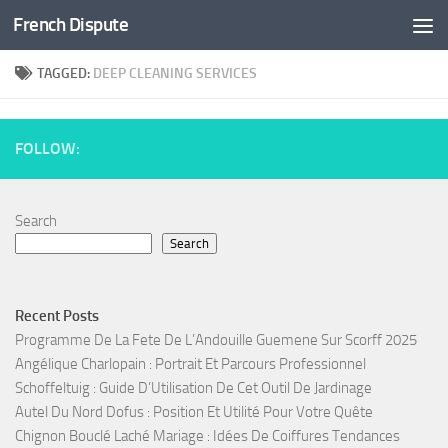
French Dispute
Skip to content
TAGGED:
DEEP CLEANING SERVICES
FOLLOW:
Search
Search
Recent Posts
Programme De La Fete De L’Andouille Guemene Sur Scorff 2025
Angélique Charlopain : Portrait Et Parcours Professionnel
Schoffeltuig : Guide D’Utilisation De Cet Outil De Jardinage
Autel Du Nord Dofus : Position Et Utilité Pour Votre Quête
Chignon Bouclé Laché Mariage : Idées De Coiffures Tendances